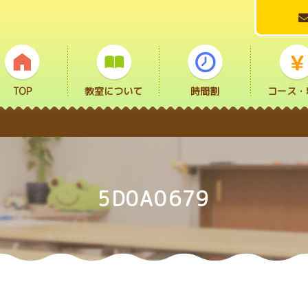
TOP
教室について
時間割
コース・
5D0A0679