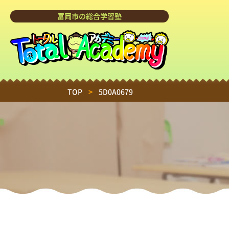
富岡市の総合学習塾
TOP
>
5D0A0679