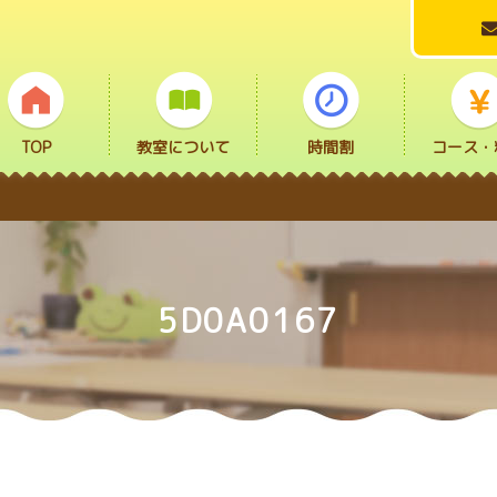
TOP
教室について
時間割
コース・
5D0A0167