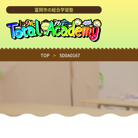
富岡市の総合学習塾
TOP
>
5D0A0167