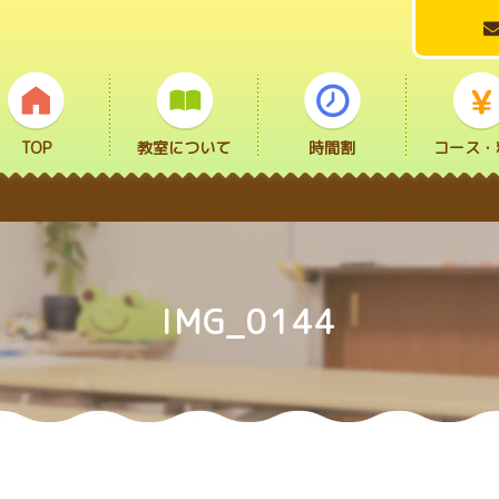
TOP
教室について
時間割
コース・
IMG_0144