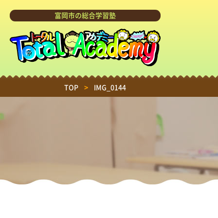
富岡市の総合学習塾
TOP
>
IMG_0144