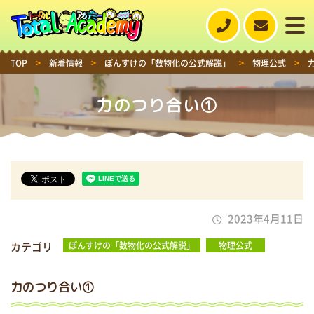
TOP
>
新着情報
>
ぽんすけの「数物化の公式解説」
>
物理公式
>
力のつり合い①
2023年4月11日
カテゴリ
ぽんすけの「数物化の公式解説」
物理公式
力のつり合い①