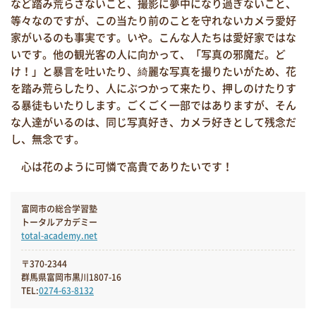
など踏み荒らさないこと、撮影に夢中になり過ぎないこと、
等々なのですが、この当たり前のことを守れないカメラ愛好
家がいるのも事実です。いや。こんな人たちは愛好家ではな
いです。他の観光客の人に向かって、「写真の邪魔だ。ど
け！」と暴言を吐いたり、綺麗な写真を撮りたいがため、花
を踏み荒らしたり、人にぶつかって来たり、押しのけたりす
る暴徒もいたりします。ごくごく一部ではありますが、そん
な人達がいるのは、同じ写真好き、カメラ好きとして残念だ
し、無念です。
心は花のように可憐で高貴でありたいです！
富岡市の総合学習塾
トータルアカデミー
total-academy.net
〒370-2344
群馬県富岡市黒川1807-16
TEL:
0274-63-8132