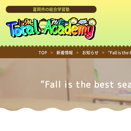
富岡市の総合学習塾
TOP
>
新着情報
>
お知らせ
>
”Fall is th
”Fall is the best 