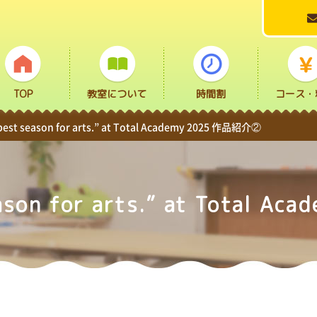
TOP
教室について
時間割
コース・
e best season for arts.” at Total Academy 2025 作品紹介②
season for arts.” at Total