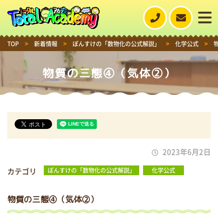
TOP
>
新着情報
>
ぽんすけの「数物化の公式解説」
>
化学公式
>
物質の三態④（気体②）
2023年6月2日
カテゴリ
ぽんすけの「数物化の公式解説」
化学公式
物質の三態④（気体②）