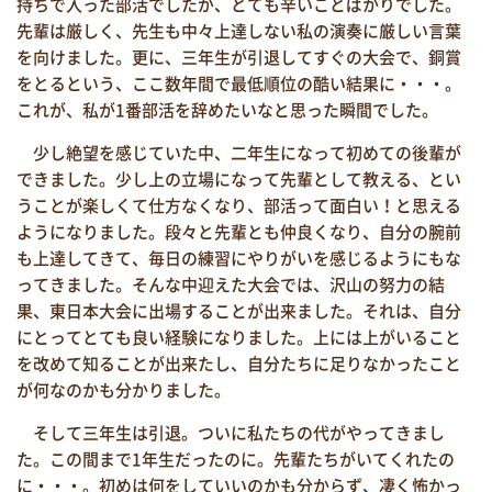
持ちで入った部活でしたが、とても辛いことばかりでした。
先輩は厳しく、先生も中々上達しない私の演奏に厳しい言葉
を向けました。更に、三年生が引退してすぐの大会で、銅賞
をとるという、ここ数年間で最低順位の酷い結果に・・・。
これが、私が1番部活を辞めたいなと思った瞬間でした。
少し絶望を感じていた中、二年生になって初めての後輩が
できました。少し上の立場になって先輩として教える、とい
うことが楽しくて仕方なくなり、部活って面白い！と思える
ようになりました。段々と先輩とも仲良くなり、自分の腕前
も上達してきて、毎日の練習にやりがいを感じるようにもな
ってきました。そんな中迎えた大会では、沢山の努力の結
果、東日本大会に出場することが出来ました。それは、自分
にとってとても良い経験になりました。上には上がいること
を改めて知ることが出来たし、自分たちに足りなかったこと
が何なのかも分かりました。
そして三年生は引退。ついに私たちの代がやってきまし
た。この間まで1年生だったのに。先輩たちがいてくれたの
に・・・。初めは何をしていいのかも分からず、凄く怖かっ