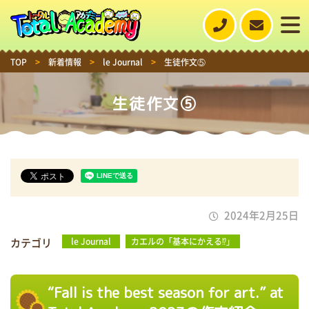
TOP
>
新着情報
>
le Journal
>
生徒作文⑤
生徒作文⑤
2024年2月25日
カテゴリ
le Journal
カエルの「基本にかえる⁉」
“Fall is the best season for art.” at