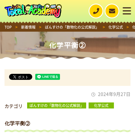
TOP
>
新着情報
>
ぽんすけの「数物化の公式解説」
>
化学公式
>
化学平衡②
2024年9月27日
カテゴリ
ぽんすけの「数物化の公式解説」
化学公式
化学平衡②