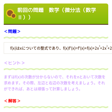
前回の問題 数学（微分法（数学
Ⅱ））
＜問題＞
3
2
f(x)はxについての整式であり、f(x)f'(x)=f'(x)+f(x)+2x
+2x
+
＜ヒント＞
まずはf(x)の次数が分からないので、それをnとおいて次数を
求めます。その際、左辺と右辺の次数を考えましょう。それ
ができれば、あとは頑張って計算しましょう。
＜解答＞