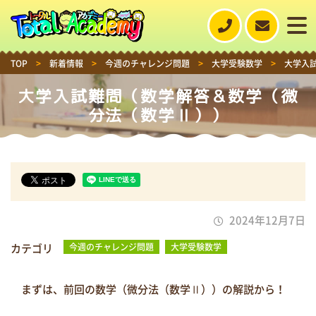
TOP
>
新着情報
>
今週のチャレンジ問題
>
大学受験数学
>
大学入
大学入試難問（数学解答＆数学（微
分法（数学Ⅱ））
2024年12月7日
カテゴリ
今週のチャレンジ問題
大学受験数学
まずは、前回の数学（微分法（数学Ⅱ））の解説から！