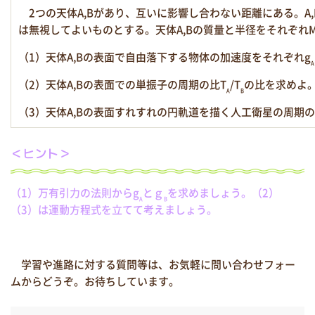
2つの天体A,Bがあり、互いに影響し合わない距離にある。A
は無視してよいものとする。天体A,Bの質量と半径をそれぞれ
（1）天体A,Bの表面で自由落下する物体の加速度をそれぞれg
A
（2）天体A,Bの表面での単振子の周期の比T
/T
の比を求めよ
A
B
（3）天体A,Bの表面すれすれの円軌道を描く人工衛星の周期の
＜ヒント＞
（1）万有引力の法則からg
とｇ
を求めましょう。（2）
A
B
（3）は運動方程式を立てて考えましょう。
学習や進路に対する質問等は、お気軽に問い合わせフォー
ムからどうぞ。お待ちしています。