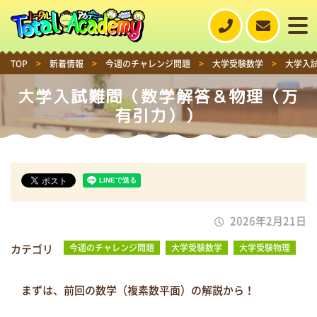
TOP
>
新着情報
>
今週のチャレンジ問題
>
大学受験数学
>
大学入
大学入試難問（数学解答＆物理（万
有引力））
2026年2月21日
カテゴリ
今週のチャレンジ問題
大学受験数学
大学受験物理
まずは、前回の数学（複素数平面）の解説から！