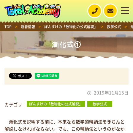
TOP
>
新着情報
>
ぽんすけの「数物化の公式解説」
>
数学公式
>
漸化式①
2019年11月15日
カテゴリ
ぽんすけの「数物化の公式解説」
数学公式
漸化式を説明する前に、本来なら数学的帰納法をきちんと
解説しなければならない。でも、この帰納法というのがなか