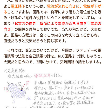
水が高きから低きへ落ちるのと同様に、抵抗などの負荷に
よる
電圧降下
というのは、
電流が流れる向きに、電位が下が
る
ことですよね。回路では、負荷により落ちた電位差分を汲
み上げるのが電源の役目ということを確認しておいてね。つ
まり
「起電力の向き＝負荷により電位が落ちる向き＝電流の
向き」
の関係を理解しておいてね。当たり前だけど、大事だ
よ。回路の方程式は、全てこの向きを考えて立てるからね。
直流だろうと交流だろうと同じ事です。
それでは、交流についてだけど、今回は、ファラデーの電
磁誘導の法則と自己誘電の話を。RLC回路まで話しちゃうと、
大変だと思うので、2回に分けて、交流回路の話をしますね。