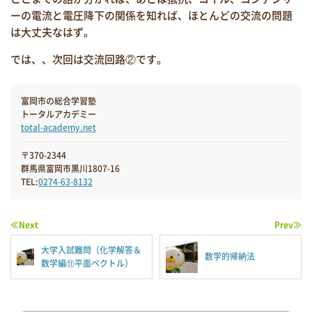
ーの電流と電圧降下の関係を知れば、ほとんどの交流の問題
は大丈夫なはず。
では、、次回は交流回路②です。
富岡市の総合学習塾
トータルアカデミー
total-academy.net
〒370-2344
群馬県富岡市黒川1807-16
TEL:
0274-63-8132
≪Next
Prev≫
大学入試難問（化学解答＆
数学的帰納法
数学編⑪平面ベクトル）