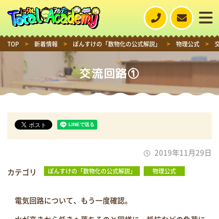
TOP
>
新着情報
>
ぽんすけの「数物化の公式解説」
>
物理公式
>
交流回路①
2019年11月29日
カテゴリ
ぽんすけの「数物化の公式解説」
物理公式
電気回路について、もう一度確認。