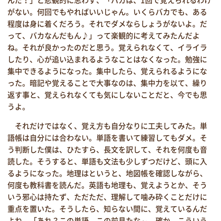
がない。何回でもやればいいじゃん。いくらバカでも、ある
程度は身に着くだろう。それでダメならしょうがないよ。だ
って、バカなんだもん♪」って楽観的に考えてみたんだよ
ね。それが良かったのだと思う。覚えられなくて、イライラ
したり、心が追い込まれるようなことはなくなった。勉強に
集中できるようになった。集中したら、覚えられるようにな
った。暗記や覚えることで大事なのは、集中力を以て、繰り
返す事と、覚えられなくても気にしないことだと、今でも思
うよ。
それだけではなく、覚え方も自分なりに工夫してみた。単
語帳は自分には合わない。単語を書いて練習してもダメ。そ
う判断した僕は、ひたすら、長文を訳して、それを何度も音
読した。そうすると、単語も文法も少しずつだけど、頭に入
るようになった。地理はというと、地図帳を確認しながら、
何度も教科書を読んだ。英語も地理も、覚えようとか、そう
いう邪心は持たず、ただただ、理解して噛み砕くことだけに
重点を置いた。そうしたら、知らない間に、覚えているんだ
よね。「あれ？この単語、この前見たな～。確か、こういう