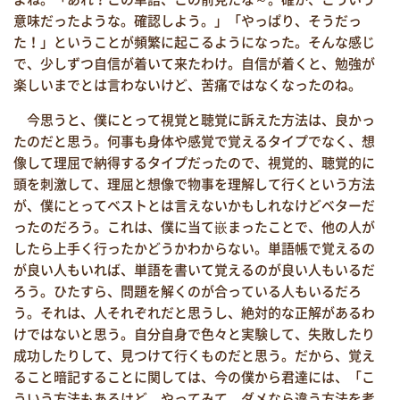
意味だったような。確認しよう。」「やっぱり、そうだっ
た！」ということが頻繁に起こるようになった。そんな感じ
で、少しずつ自信が着いて来たわけ。自信が着くと、勉強が
楽しいまでとは言わないけど、苦痛ではなくなったのね。
今思うと、僕にとって視覚と聴覚に訴えた方法は、良かっ
たのだと思う。何事も身体や感覚で覚えるタイプでなく、想
像して理屈で納得するタイプだったので、視覚的、聴覚的に
頭を刺激して、理屈と想像で物事を理解して行くという方法
が、僕にとってベストとは言えないかもしれなけどベターだ
ったのだろう。これは、僕に当て嵌まったことで、他の人が
したら上手く行ったかどうかわからない。単語帳で覚えるの
が良い人もいれば、単語を書いて覚えるのが良い人もいるだ
ろう。ひたすら、問題を解くのが合っている人もいるだろ
う。それは、人それぞれだと思うし、絶対的な正解があるわ
けではないと思う。自分自身で色々と実験して、失敗したり
成功したりして、見つけて行くものだと思う。だから、覚え
ること暗記することに関しては、今の僕から君達には、「こ
ういう方法もあるけど、やってみて。ダメなら違う方法を考