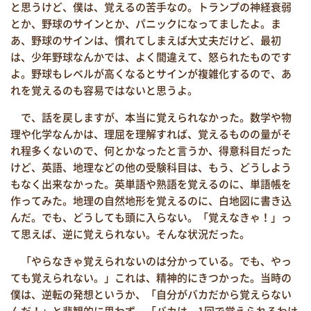
と思うけど、僕は、覚えるの苦手なの。トランプの神経衰弱
とか、野球のサインとか、パニックになってましたよ。ま
あ、野球のサインは、慣れてしまえば大丈夫だけど、最初
は、少年野球なんかでは、よく間違えて、怒られたものです
よ。野球もレベルが高くなるとサインが複雑化するので、あ
れを覚えるのも容易ではないと思うよ。
で、話を戻しますが、本当に覚えられなかった。数学や物
理や化学なんかは、理屈を理解すれば、覚えるものの量がそ
れ程多くないので、何とかなったと言うか、得意科目だった
けど、英語、地理などの他の受験科目は、もう、どうしよう
もなく出来なかった。英単語や熟語を覚えるのに、単語帳を
作ってみた。地理の自然地形を覚えるのに、白地図に書き込
んだ。でも、どうしても頭に入らない。「覚えなきゃ！」っ
て思えば、逆に覚えられない。そんな状況だった。
「やらなきゃ覚えられないのは分かっている。でも、やっ
ても覚えられない。」これは、精神的にきつかった。当時の
僕は、逆転の発想というか、「自分がバカだから覚えらない
んだ！」と悲観的に思わず、「バカは、1回で覚えられるわけ