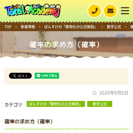
TOP
>
新着情報
>
ぽんすけの「数物化の公式解説」
>
数学公式
>
確率の求め方（確率）
2020年9月8日
カテゴリ
ぽんすけの「数物化の公式解説」
数学公式
確率の求め方（確率）