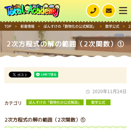
TOP
>
新着情報
>
ぽんすけの「数物化の公式解説」
>
数学公式
>
2次方程式の解の範囲（2次関数）①
2020年11月24日
カテゴリ
ぽんすけの「数物化の公式解説」
数学公式
2次方程式の解の範囲（2次関数）①