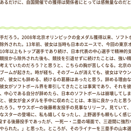
あるだけに、自国開催での獲得は関係者にとっては感無量なのだ
だろう。2008年北京オリンピックの金メダル獲得以来、ソフト
除外された。13年前、彼女は当時も日本のエースで、今回の東京
10年以上もトップ選手であり続け、日本代表の中心選手で精神的
競技から除外された後も、競技を引退せずに続けたことは、強い
考えていたのだろう？と思うと、こちらの胸が苦しくなる。北京
ブームが起きた。時が経ち、そのブームが消えても、彼女はマウ
が、彼女にも辞める、続けるの葛藤はあったと思う。辞める理由
彼女がソフトボール界を牽引してきたことは事実であり、それを
、中心である自分が辞めたら、日本のソフトボールは崩壊してし
と、彼女が金メダルを手中に収めたことは、本当に良かったと思
たろう。サウスポーの後藤希友投手の見事なリリーフ。見ていて
なスターの登場に、私も嬉しくなったし、上野選手も頼もしく感
投する後藤投手であったが、一死一・二塁の場面で、三遊間に強烈
やられた。」と思った。ところが、そのライナーを三塁手の山本