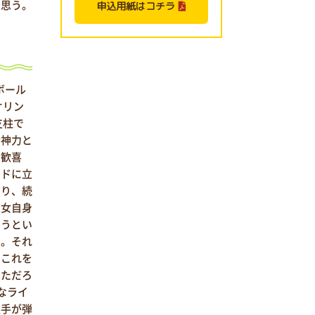
と思う。
申込用紙はコチラ
ボール
オリン
支柱で
精神力と
の歓喜
ンドに立
なり、続
彼女自身
まうとい
う。それ
、これを
じただろ
なライ
選手が弾