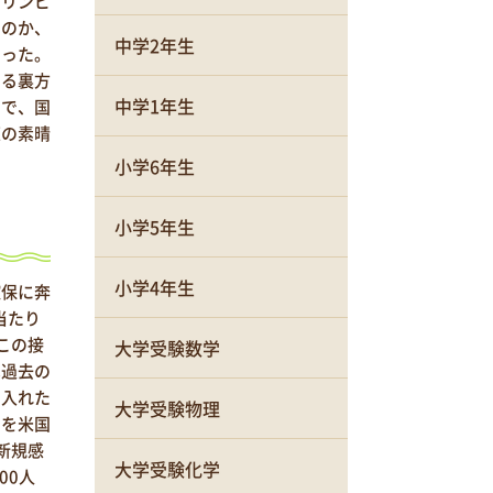
オリンピ
るのか、
中学2年生
まった。
する裏方
中学1年生
けで、国
策の素晴
小学6年生
小学5年生
小学4年生
確保に奔
当たり
この接
大学受験数学
は過去の
を入れた
大学受験物理
ンを米国
新規感
大学受験化学
00人