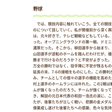
野球
では、競技内容に触れていこう。全ての競技
のについて話していく。私が開催前から深く興
は、元々好きで、テレビ観戦などもしている。
った。オープニングラウンドの第一戦、ドミニ
濃厚だった。そこから、柳田選手から始まり、
山田選手が逆転のホームを踏んだわけだが、優
勝まで行けるのだろうか？と不安がよぎった。
万全の勝利ではなく、投手陣に不安が残るもの
延長の末、7-6の接戦をものにした。この勝
み、チームとしての個々の選手の機能を高めたよ
村上選手のホームランには痺れた。この2戦は
ムが強くなったのだろう。チームが強くなって
き、解説の元日本代表の和田一浩氏の涙に、こ
たが、後輩たちが逞しく戦い、悲願の金メダル
偉業成し遂げた後輩たちへの感謝、色々な気持