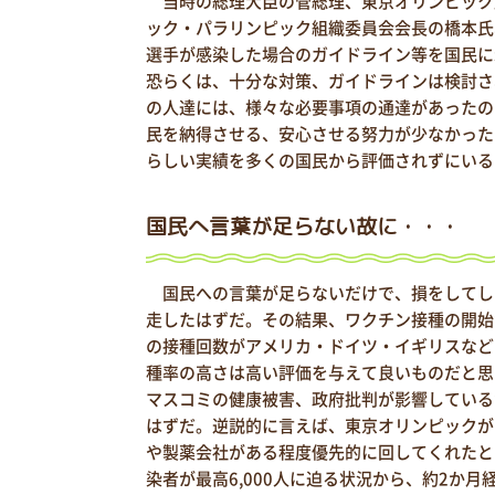
当時の総理大臣の管総理、東京オリンピック
ック・パラリンピック組織委員会会長の橋本氏
選手が感染した場合のガイドライン等を国民に
恐らくは、十分な対策、ガイドラインは検討さ
の人達には、様々な必要事項の通達があったの
民を納得させる、安心させる努力が少なかった
らしい実績を多くの国民から評価されずにいる
国民へ言葉が足らない故に・・・
国民への言葉が足らないだけで、損をしてし
走したはずだ。その結果、ワクチン接種の開始が
の接種回数がアメリカ・ドイツ・イギリスなど
種率の高さは高い評価を与えて良いものだと思
マスコミの健康被害、政府批判が影響している
はずだ。逆説的に言えば、東京オリンピックが
や製薬会社がある程度優先的に回してくれたと
染者が最高6,000人に迫る状況から、約2か月