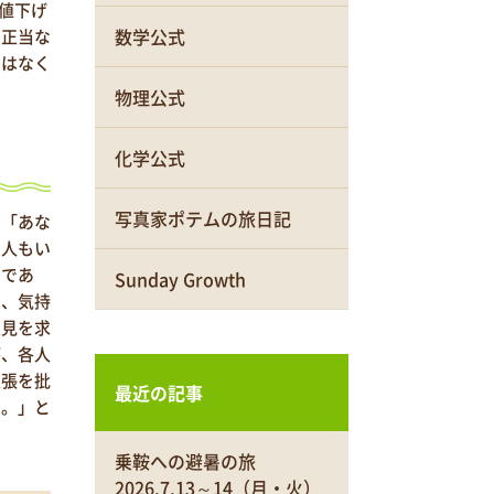
値下げ
数学公式
、正当な
ではなく
物理公式
化学公式
写真家ポテムの旅日記
」「あな
る人もい
利であ
Sunday Growth
は、気持
意見を求
が、各人
主張を批
最近の記事
い。」と
乗鞍への避暑の旅
2026.7.13～14（月・火）