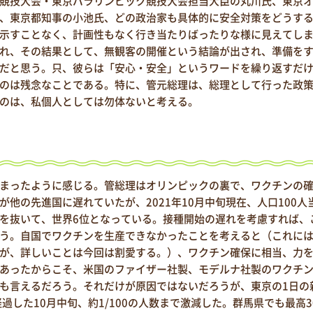
競技大会・東京パラリンピック競技大会担当大臣の丸川氏、東京
、東京都知事の小池氏、どの政治家も具体的に安全対策をどうす
示すことなく、計画性もなく行き当たりばったりな様に見えてし
れ、その結果として、無観客の開催という結論が出され、準備を
だと思う。只、彼らは「安心・安全」というワードを繰り返すだ
のは残念なことである。特に、管元総理は、総理として行った政
のは、私個人としては勿体ないと考える。
まったように感じる。管総理はオリンピックの裏で、ワクチンの
他の先進国に遅れていたが、2021年10月中旬現在、人口100人
を抜いて、世界6位となっている。接種開始の遅れを考慮すれば、
う。自国でワクチンを生産できなかったことを考えると（これに
が、詳しいことは今回は割愛する。）、ワクチン確保に相当、力
あったからこそ、米国のファイザー社製、モデルナ社製のワクチ
も言えるだろう。それだけが原因ではないだろうが、東京の1日の
経過した10月中旬、約1/100の人数まで激減した。群馬県でも最高3