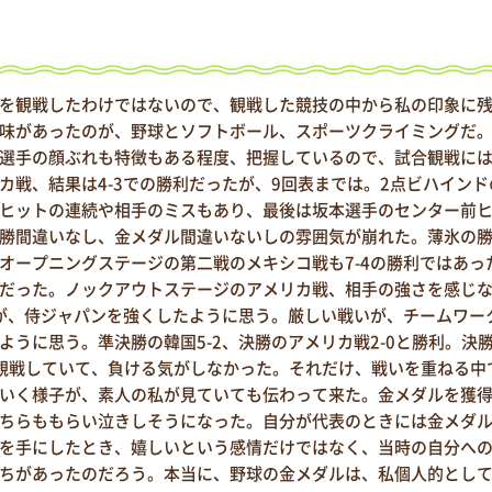
を観戦したわけではないので、観戦した競技の中から私の印象に
味があったのが、野球とソフトボール、スポーツクライミングだ
選手の顔ぶれも特徴もある程度、把握しているので、試合観戦に
カ戦、結果は4-3での勝利だったが、9回表までは。2点ビハインド
ヒットの連続や相手のミスもあり、最後は坂本選手のセンター前
勝間違いなし、金メダル間違いないしの雰囲気が崩れた。薄氷の
オープニングステージの第二戦のメキシコ戦も7-4の勝利ではあっ
だった。ノックアウトステージのアメリカ戦、相手の強さを感じ
利が、侍ジャパンを強くしたように思う。厳しい戦いが、チームワー
うに思う。準決勝の韓国5-2、決勝のアメリカ戦2-0と勝利。決
観戦していて、負ける気がしなかった。それだけ、戦いを重ねる中
いく様子が、素人の私が見ていても伝わって来た。金メダルを獲
ちらももらい泣きしそうになった。自分が代表のときには金メダ
を手にしたとき、嬉しいという感情だけではなく、当時の自分へ
ちがあったのだろう。本当に、野球の金メダルは、私個人的とし