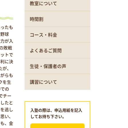
教室について
時間割
残ったも
。野球
コース・料金
は力が入
の敗戦
よくあるご質問
ヒットで
勝利に決
生徒・保護者の声
たが、
ながらも
講習について
クを生
勝での
でチー
得したと
ルを逃し
入塾の際は、申込用紙を記入
の思い、
してお持ち下さい。
ても、金