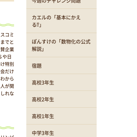
今週のチャレンジ問題
カエルの「基本にかえ
る⁉」
マスコミ
ぽんすけの「数物化の公式
対までと
解説」
協賛企業
Ｓや日
だけ特別
宿題
動会だけ
かわから
高校3年生
の人が関
もしれな
高校2年生
高校1年生
中学3年生