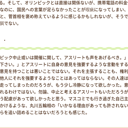
いる。そして、オリンピックとは直接は関係ないが、携帯電話の料金
なのに、国民への言葉が足らなかったことが瑕疵になってしまい
と、菅首相を褒め称えているように感じるかもしれないが、そう
屓でない。
・・
ピック中止或いは開催に関して、アスリートも声をあげるべき。
下さい。」とアスリートに自身の意見を強要するような言動をす
意見を持つことは悪いことではない。それを主張することも、権
他人にそれを強要するようなことはあってはならない。その人達
走ってしまったのだろうが、もう少し冷静になって欲しかった。
れるわけではない。勿論、中止と考えるアスリートもいただろう
う配慮があって欲しかったと思う。マスコミでも行き過ぎた自己
かけるような、丸川五輪相の「いかなる理由があっても許されな
らを追い詰めることはないだろうとも感じた。