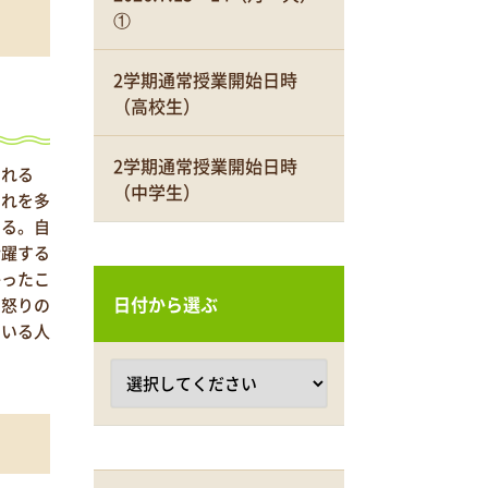
①
2学期通常授業開始日時
（高校生）
2学期通常授業開始日時
される
（中学生）
これを多
する。自
活躍する
かったこ
日付から選ぶ
と怒りの
ている人