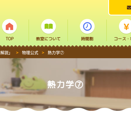
TOP
教室について
時間割
コース・
式解説」
>
物理公式
>
熱力学⑦
熱力学⑦