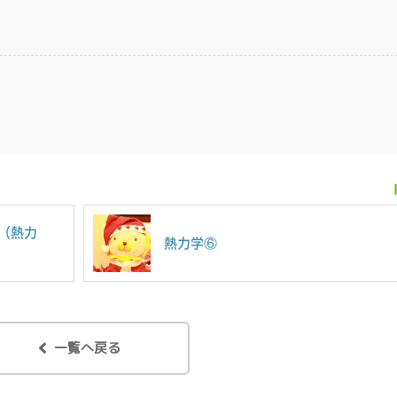
（熱力
熱力学⑥
一覧へ戻る