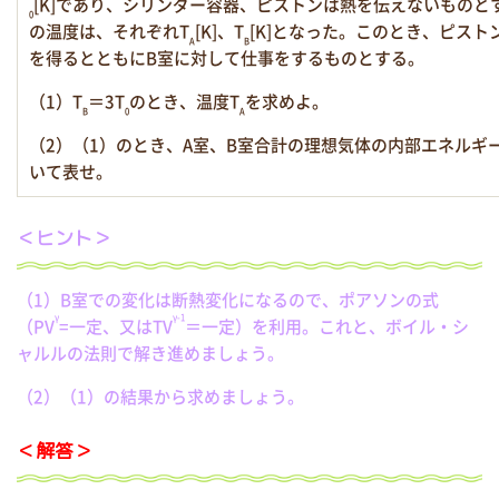
[K]であり、シリンダー容器、ピストンは熱を伝えないものと
0
の温度は、それぞれT
[K]、T
[K]となった。このとき、ピス
A
B
を得るとともにB室に対して仕事をするものとする。
（1）T
＝3T
のとき、温度T
を求めよ。
B
0
A
（2）（1）のとき、A室、B室合計の理想気体の内部エネルギーの変
いて表せ。
＜ヒント＞
（1）B室での変化は断熱変化になるので、ポアソンの式
γ
γ-1
（PV
=一定、又はTV
＝一定）を利用。これと、ボイル・シ
ャルルの法則で解き進めましょう。
（2）（1）の結果から求めましょう。
＜解答＞