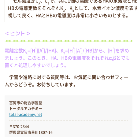
モル濃度がC
、C
で、共に1価の弱酸であるHAの水溶液とH
A
B
HBの電離定数をそれぞれK
、K
として、水素イオン濃度を表
A
B
視して良く、HAとHBの電離度は非常に小さいものとする。
＜ヒント＞
+
–
+
–
+
電離定数K
=[H
][A
]/[HA]、K
=[H
][A
]/[HB]から、[H
]を求め
A
B
ましょう。このとき、HA、HBの電離度をそれぞれα,βとでも
置くと処理しやすいでしょう。
学習や進路に対する質問等は、お気軽に問い合わせフォー
ムからどうぞ。お待ちしています。
富岡市の総合学習塾
トータルアカデミー
total-academy.net
〒370-2344
群馬県富岡市黒川1807-16