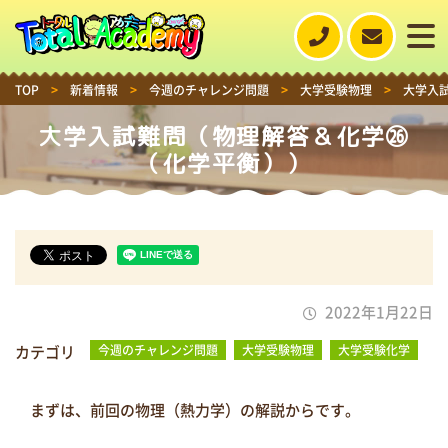
TOP
>
新着情報
>
今週のチャレンジ問題
>
大学受験物理
>
大学入
大学入試難問（物理解答＆化学㉖
（化学平衡））
2022年1月22日
カテゴリ
今週のチャレンジ問題
大学受験物理
大学受験化学
まずは、前回の物理（熱力学）の解説からです。