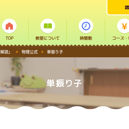
TOP
教室について
時間割
コース・
式解説」
>
物理公式
>
単振り子
単振り子