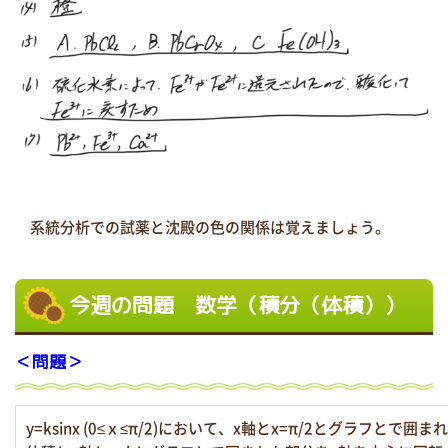
系統分析での試薬と沈殿の色の関係は覚えましょう。
今週の問題 数学（積分（体積））
＜問題＞
y=ksinx (0≤ｘ≤π/2)において、x軸とx=π/2とグラフ