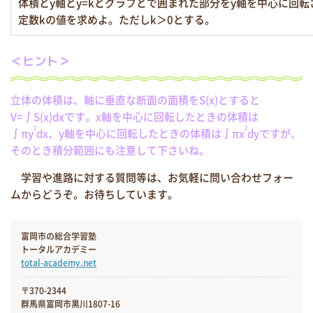
体積とy軸とy=kとグラフとで囲まれた部分をy軸を中心に回
定数kの値を求めよ。ただしk＞0とする。
＜ヒント＞
立体の体積は、軸に垂直な断面の面積をS(x)とすると
V=∫S(x)dxです。x軸を中心に回転したときの体積は
2
2
∫πy
dx、y軸を中心に回転したときの体積は∫πx
dyですが、
そのとき積分範囲にも注意して下さいね。
学習や進路に対する質問等は、お気軽に問い合わせフォー
ムからどうぞ。お待ちしています。
富岡市の総合学習塾
トータルアカデミー
total-academy.net
〒370-2344
群馬県富岡市黒川1807-16