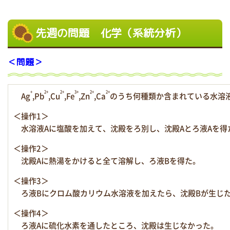
先週の問題 化学（系統分析）
＜問題＞
+
2+
2+
3+
2+
2+
Ag
,Pb
,Cu
,Fe
,Zn
,Ca
のうち何種類か含まれている水溶
＜操作1＞
水溶液Aに塩酸を加えて、沈殿をろ別し、沈殿Aとろ液Aを得
＜操作2＞
沈殿Aに熱湯をかけると全て溶解し、ろ液Bを得た。
＜操作3＞
ろ液Bにクロム酸カリウム水溶液を加えたら、沈殿Bが生じ
＜操作4＞
ろ液Aに硫化水素を通したところ、沈殿は生じなかった。