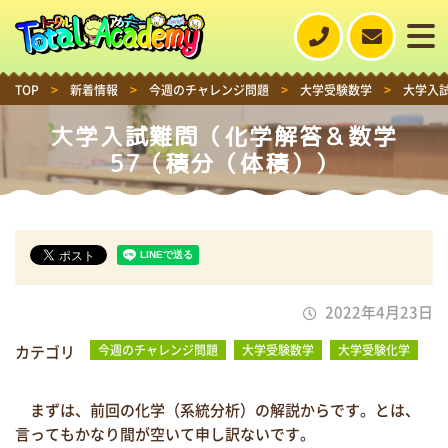
TOP
>
新着情報
>
今週のチャレンジ問題
>
大学受験数学
>
大学入
大学入試難問（化学解答＆数学
57（積分（体積））
2022年4月23日
カテゴリ
今週のチャレンジ問題
大学受験数学
大学受験化学
まずは、前回の化学（系統分析）の解説からです。とは、
言ってもかなり間が空いて申し訳ないです。