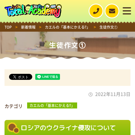
TOP
>
新着情報
>
カエルの「基本にかえる⁉」
>
生徒作文①
生徒作文①
2022年11月13日
カテゴリ
カエルの「基本にかえる⁉」
ロシアのウクライナ侵攻について