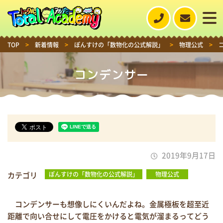
TOP
>
新着情報
>
ぽんすけの「数物化の公式解説」
>
物理公式
>
コンデンサー
2019年9月17日
カテゴリ
ぽんすけの「数物化の公式解説」
物理公式
コンデンサーも想像しにくいんだよね。金属極板を超至近
距離で向い合せにして電圧をかけると電気が溜まるってどう