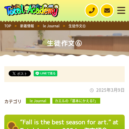
TOP
>
新着情報
>
le Journal
>
生徒作文⑥
生徒作文⑥
2025年3月9日
カテゴリ
le Journal
カエルの「基本にかえる⁉」
”Fall is the best season for art.” at