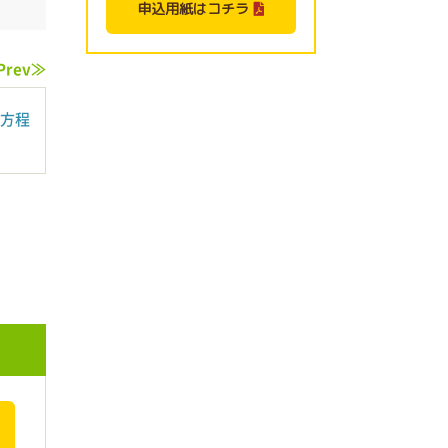
申込用紙はコチラ
Prev≫
方程