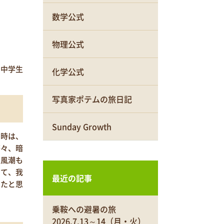
数学公式
物理公式
中学生
化学公式
写真家ポテムの旅日記
Sunday Growth
当時は、
等々、暗
な風潮も
して、我
最近の記事
ったと思
乗鞍への避暑の旅
2026.7.13～14（月・火）