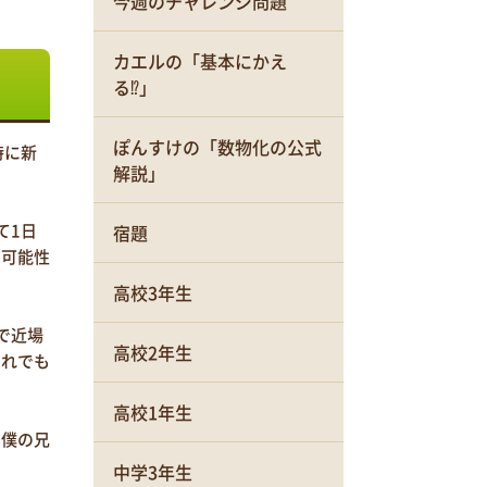
今週のチャレンジ問題
カエルの「基本にかえ
る⁉」
ぽんすけの「数物化の公式
時に新
解説」
て1日
宿題
る可能性
高校3年生
で近場
高校2年生
それでも
高校1年生
。僕の兄
中学3年生