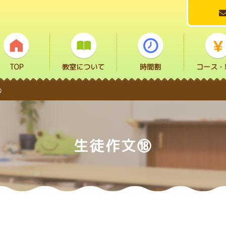
TOP
教室について
時間割
コース・
⑱
生徒作文⑱