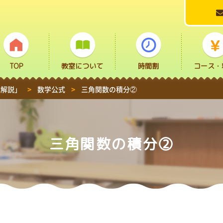
TOP
教室について
時間割
コース・
式解説」
>
数学公式
>
三角関数の積分②
三角関数の積分②