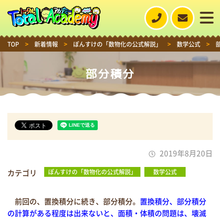
TOP
>
新着情報
>
ぽんすけの「数物化の公式解説」
>
数学公式
>
部分積分
2019年8月20日
カテゴリ
ぽんすけの「数物化の公式解説」
数学公式
前回の、置換積分に続き、部分積分。
置換積分、部分積分
の計算がある程度は出来ないと、
面積・体積の問題は、壊滅