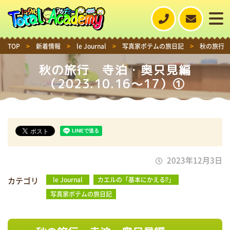
TOP
>
新着情報
>
le Journal
>
写真家ポテムの旅日記
>
秋の旅行 寺
秋の旅行 寺泊・奥只見編
（2023.10.16～17）①
2023年12月3日
カテゴリ
le Journal
カエルの「基本にかえる⁉」
写真家ポテムの旅日記