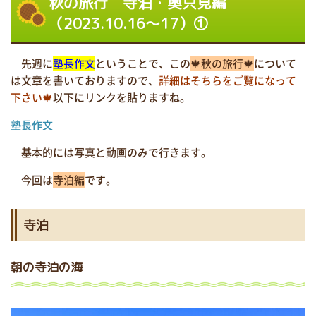
秋の旅行 寺泊・奥只見編
（2023.10.16～17）①
先週に
塾長作文
ということで、この
🍁秋の旅行🍁
について
は文章を書いておりますので、
詳細はそちらをご覧になって
下さい🍁
以下にリンクを貼りますね。
塾長作文
基本的には写真と動画のみで行きます。
今回は
寺泊編
です。
寺泊
朝の寺泊の海