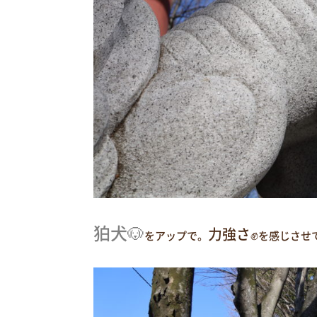
狛犬🐶
力強さ✊
をアップで。
を感じさせ