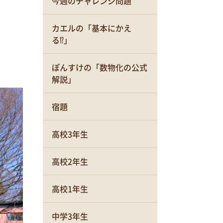
今週のチャレンジ問題
カエルの「基本にかえ
る⁉」
ぽんすけの「数物化の公式
解説」
宿題
高校3年生
高校2年生
高校1年生
中学3年生