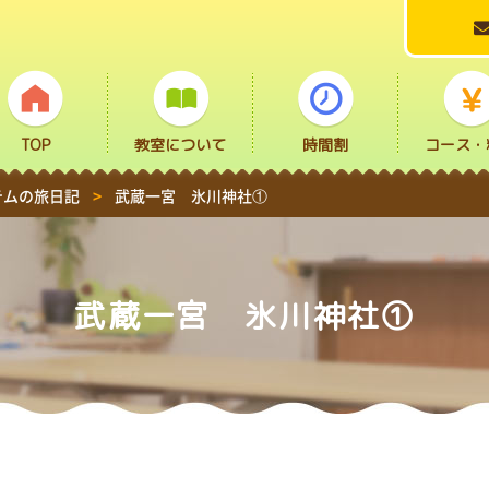
TOP
教室について
時間割
コース・
テムの旅日記
>
武蔵一宮 氷川神社①
武蔵一宮 氷川神社①