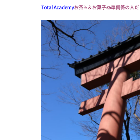
Total Academy
お茶☕＆お菓子🍩準備係の人