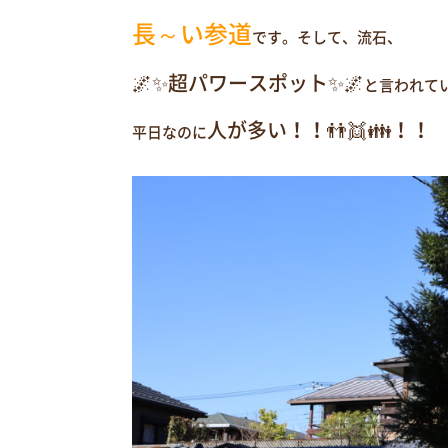
長～い参道
です。そして、流石、
🌌✨超パワースポット✨🌌
と言われて
人が多い！！👬👯👪！！
平日なのに