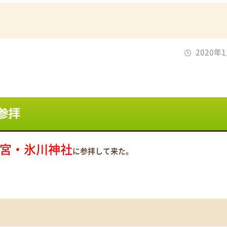
2020年
参拝
宮・氷川神社
に参拝して来た。