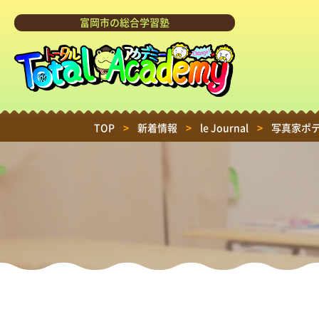
富岡市の総合学習塾
TOP
>
新着情報
>
le Journal
>
写真家ポ