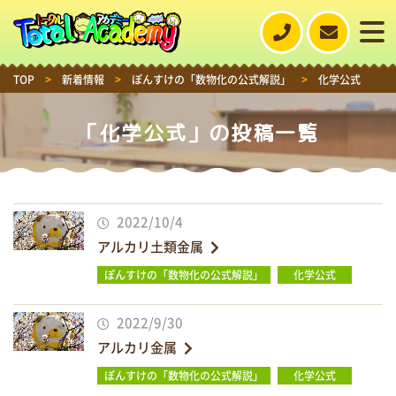
TOP
>
新着情報
>
ぽんすけの「数物化の公式解説」
>
化学公式
「化学公式」の投稿一覧
2022/10/4
アルカリ土類金属
ぽんすけの「数物化の公式解説」
化学公式
2022/9/30
アルカリ金属
ぽんすけの「数物化の公式解説」
化学公式