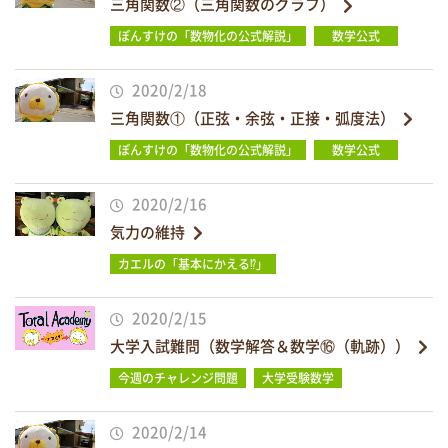
三角関数②（三角関数のグラフ）
ぽんすけの「数物化の公式解説」
数学公式
2020/2/18
三角関数①（正弦・余弦・正接・弧度法）
ぽんすけの「数物化の公式解説」
数学公式
2020/2/16
気力の維持
カエルの「基本にかえる⁉」
2020/2/15
大学入試難問（数学解答＆数学⑯（軌跡））
今週のチャレンジ問題
大学受験数学
2020/2/14