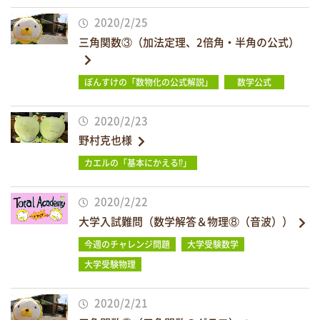
2020/2/25
三角関数③（加法定理、2倍角・半角の公式）
ぽんすけの「数物化の公式解説」
数学公式
2020/2/23
野村克也様
カエルの「基本にかえる⁉」
2020/2/22
大学入試難問（数学解答＆物理⑧（音波））
今週のチャレンジ問題
大学受験数学
大学受験物理
2020/2/21