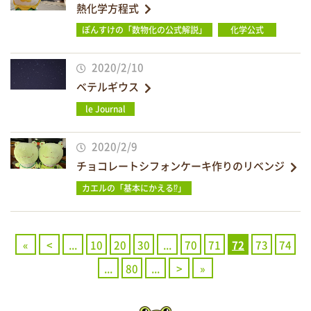
熱化学方程式
ぽんすけの「数物化の公式解説」
化学公式
2020/2/10
ベテルギウス
le Journal
2020/2/9
チョコレートシフォンケーキ作りのリベンジ
カエルの「基本にかえる⁉」
«
<
...
10
20
30
...
70
71
72
73
74
...
80
...
>
»